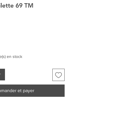
ilette 69 TM
le(s) en stock
r
mander et payer