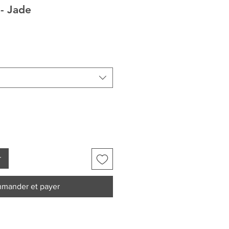
 - Jade
r
mander et payer