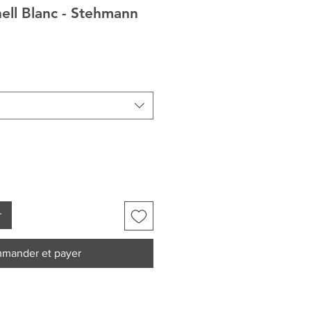
ell Blanc - Stehmann
r
mander et payer