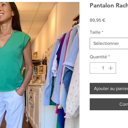
Pantalon Rach
Prix
89,95 €
Taille
*
Sélectionner
Quantité
*
Ajouter au panie
Com