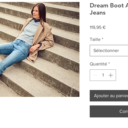
Dream Boot A
Jeans
Prix
119,95 €
Taille
*
Sélectionner
Quantité
*
Ajouter au panie
Com