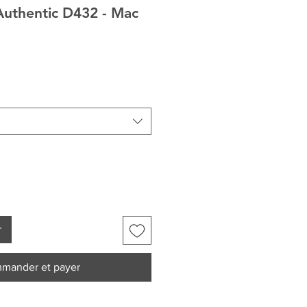
uthentic D432 - Mac
r
mander et payer