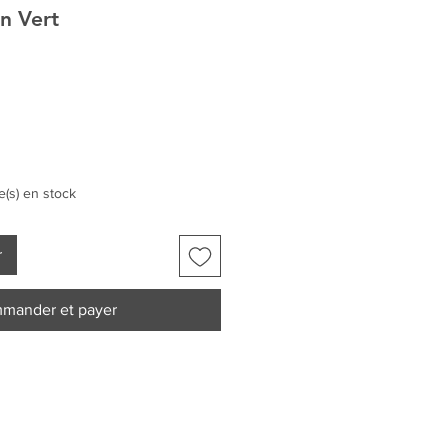
n Vert
le(s) en stock
r
mander et payer