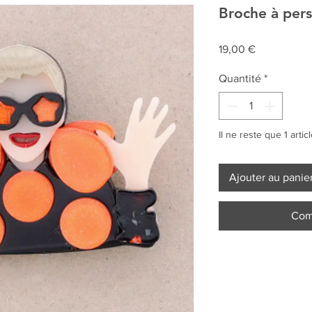
Broche à per
Prix
19,00 €
Quantité
*
Il ne reste que 1 artic
Ajouter au panie
Com