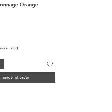
sonnage Orange
le(s) en stock
r
mander et payer